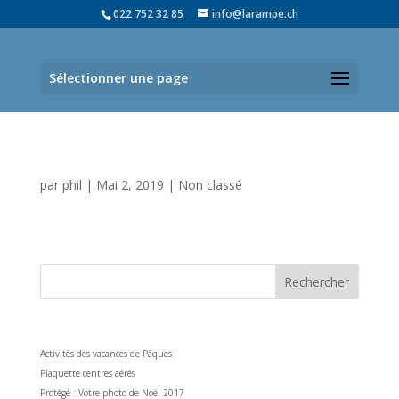
022 752 32 85
info@larampe.ch
Sélectionner une page
Plaquette centres aérés
par
phil
|
Mai 2, 2019
|
Non classé
Plaquette centres aérés...
Articles récents
Activités des vacances de Pâques
Plaquette centres aérés
Protégé : Votre photo de Noël 2017