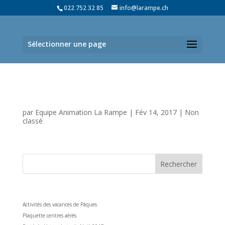
022 752 32 85
info@larampe.ch
Sélectionner une page
Les Jeudis Construction du Bonhomme Hiver
2017
par
Equipe Animation La Rampe
|
Fév 14, 2017
|
Non
classé
Articles récents
Activités des vacances de Pâques
Plaquette centres aérés