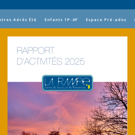
ntres Aérés Été
Enfants 1P-4P
Espace Pré-ados