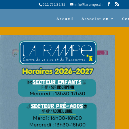
022 752 32 85
info@larampe.ch
Accueil
Association
Ce